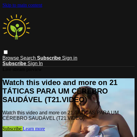
Skip to main content
Browse
Search
Subscribe
Sign in
Subscribe
Sign In
Live stream preview
Watch this video and more on 21
TÁTICAS PARA UM CÉREBRO
SAUDÁVEL (T21.VIDEO)
Watch this video and more on 21 TÁTICAS PARA UM
CÉREBRO SAUDÁVEL (T21.VIDEO)
Subscribe
Learn more