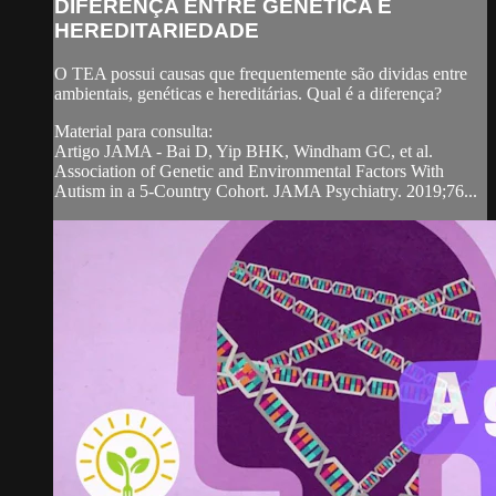
DIFERENÇA ENTRE GENÉTICA E
HEREDITARIEDADE
O TEA possui causas que frequentemente são dividas entre
ambientais, genéticas e hereditárias. Qual é a diferença?
Material para consulta:
Artigo JAMA - Bai D, Yip BHK, Windham GC, et al.
Association of Genetic and Environmental Factors With
Autism in a 5-Country Cohort. JAMA Psychiatry. 2019;76...