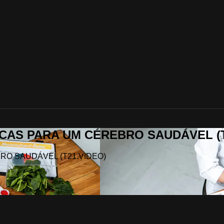
ÁTICAS PARA UM CÉREBRO SAUDÁVEL (
EBRO SAUDÁVEL (T21.VIDEO)