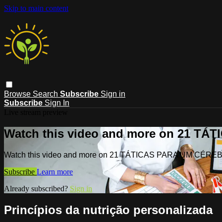
Skip to main content
Browse
Search
Subscribe
Sign in
Subscribe
Sign In
Live stream preview
Watch this video and more on 21 T
Watch this video and more on 21 TÁTICAS PARA UM CÉR
Subscribe
Learn more
Already subscribed?
Sign in
Princípios da nutrição personalizada