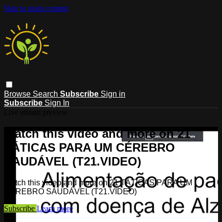
Skip to main content
Browse
Search
Subscribe
Sign in
Subscribe
Sign In
Live stream preview
Watch this video and more on 21
TÁTICAS PARA UM CÉREBRO
SAUDÁVEL (T21.VIDEO)
Watch this video and more on 21 TÁTICAS PARA UM
CÉREBRO SAUDÁVEL (T21.VIDEO)
Subscribe
Learn more