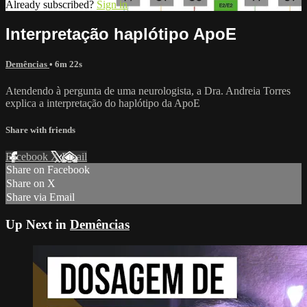
Already subscribed?
Sign in
Interpretação haplótipo ApoE
Demências
• 6m 22s
Atendendo à pergunta de uma neurologista, a Dra. Andreia Torres
explica a interpretação do haplótipo da ApoE
Share with friends
Facebook
X
Email
Share on Facebook
Share on X
Share via Email
Up Next in
Demências