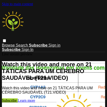
Skip to main content
Browse
Search
Subscribe
Sign in
Subscribe
Sign In
Live stream preview
Watch this video and more on 21
TÁTICAS PARA UM CÉREBRO
SAUDÁVEL (T21.VIDEO)
Watch this video and more on 21 TÁTICAS PARA UM
CÉREBRO SAUDÁVEL (T21.VIDEO)
Subscribe
Learn more