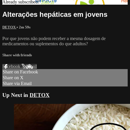
Already subscribed?
Sign in
Alterações hepáticas em jovens
DETOX
• 2m 59s
Por que jovens não podem receber a mesma dosagem de
medicamentos ou suplementos do que adultos?
Share with friends
Facebook
X
Email
Share on Facebook
Share on X
Share via Email
Up Next in
DETOX