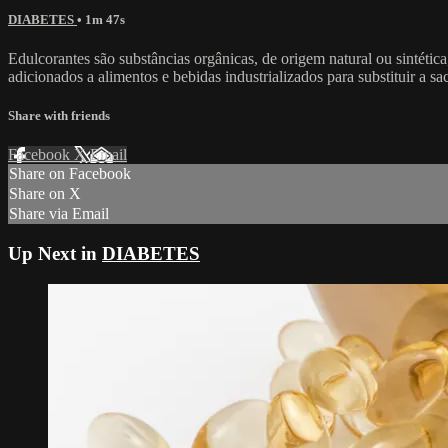
DIABETES
• 1m 47s
Edulcorantes são substâncias orgânicas, de origem natural ou sintétic
adicionados a alimentos e bebidas industrializados para substituir a 
Share with friends
Facebook
X
Email
Share on Facebook
Share on X
Share via Email
Up Next in
DIABETES