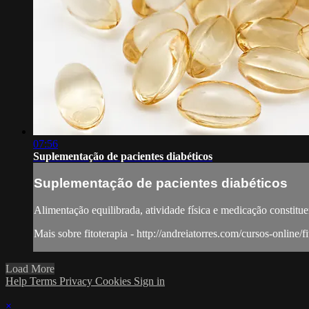
07:56
Suplementação de pacientes diabéticos
Suplementação de pacientes diabéticos
Alimentação equilibrada, atividade física e medicação constitue
Mais sobre fitoterapia - http://andreiatorres.com/cursos-online/fi
Load More
Help
Terms
Privacy
Cookies
Sign in
×