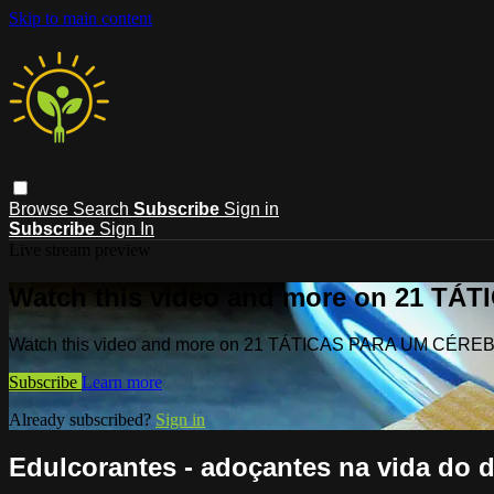
Skip to main content
Browse
Search
Subscribe
Sign in
Subscribe
Sign In
Live stream preview
Watch this video and more on 21 T
Watch this video and more on 21 TÁTICAS PARA UM CÉR
Subscribe
Learn more
Already subscribed?
Sign in
Edulcorantes - adoçantes na vida do d