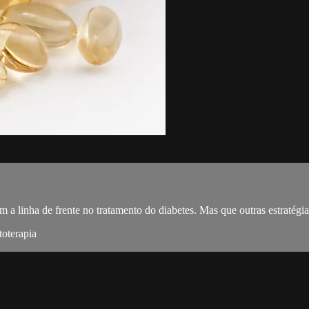
m a linha de frente no tratamento do diabetes. Mas que outras estratégia
toterapia