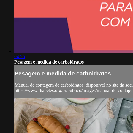
04:25
Pesagem e medida de carboidratos
Pesagem e medida de carboidratos
Manual de contagem de carboidratos: disponível no site da soci
https://www.diabetes.org.br/publico/images/manual-de-contag