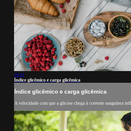
18:31
Índice glicêmico e carga glicêmica
Índice glicêmico e carga glicêmica
A velocidade com que a glicose chega à corrente sanguínea influ