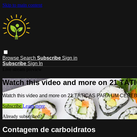
Skip to main content
Browse
Search
Subscribe
Sign in
Subscribe
Sign In
Live stream preview
Watch this video and more on 21 T
Watch this video and more on 21 TÁTICAS PARA UM CÉR
Subscribe
Learn more
Already subscribed?
Sign in
Contagem de carboidratos