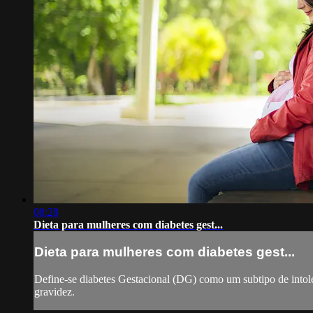
08:28
Dieta para mulheres com diabetes gest...
Dieta para mulheres com diabetes gest...
Define-se diabetes Gestacional (DG) como um subtipo de intole
gravidez.