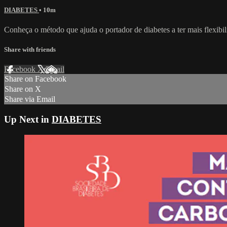
DIABETES
• 10m
Conheça o método que ajuda o portador de diabetes a ter mais flexibil
Share with friends
Facebook
X
Email
Share on Facebook
Share on X
Share via Email
Up Next in
DIABETES