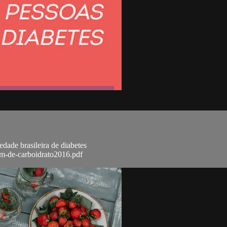
edade brasileira de diabetes
em-de-carboidrato2016.pdf