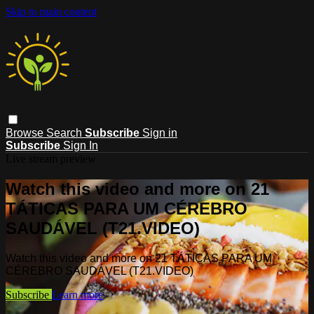
Skip to main content
Browse
Search
Subscribe
Sign in
Subscribe
Sign In
Live stream preview
Watch this video and more on 21
TÁTICAS PARA UM CÉREBRO
SAUDÁVEL (T21.VIDEO)
Watch this video and more on 21 TÁTICAS PARA UM
CÉREBRO SAUDÁVEL (T21.VIDEO)
Subscribe
Learn more