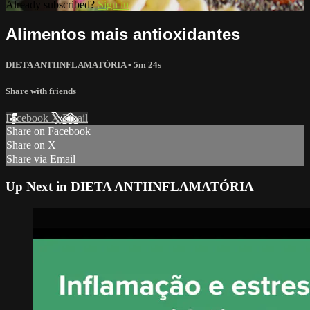
Already subscribed?
Sign in
Alimentos mais antioxidantes
DIETA ANTIINFLAMATÓRIA
• 5m 24s
Share with friends
Facebook
X
Email
Share on Facebook
Share on X
Share via Email
Up Next in
DIETA ANTIINFLAMATÓRIA