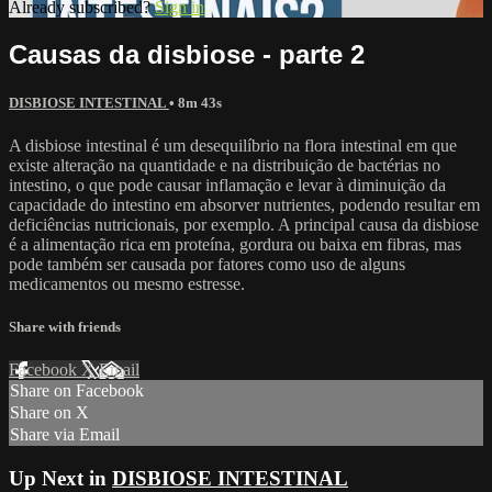
Already subscribed?
Sign in
Causas da disbiose - parte 2
DISBIOSE INTESTINAL
• 8m 43s
A disbiose intestinal é um desequilíbrio na flora intestinal em que
existe alteração na quantidade e na distribuição de bactérias no
intestino, o que pode causar inflamação e levar à diminuição da
capacidade do intestino em absorver nutrientes, podendo resultar em
deficiências nutricionais, por exemplo. A principal causa da disbiose
é a alimentação rica em proteína, gordura ou baixa em fibras, mas
pode também ser causada por fatores como uso de alguns
medicamentos ou mesmo estresse.
Share with friends
Facebook
X
Email
Share on Facebook
Share on X
Share via Email
Up Next in
DISBIOSE INTESTINAL