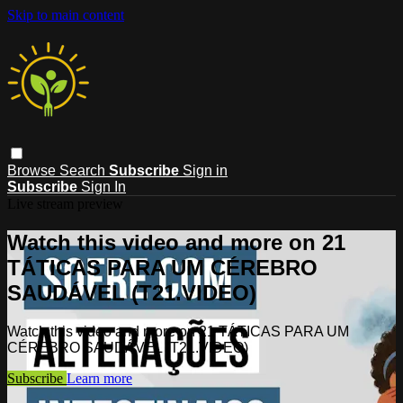
Skip to main content
Browse
Search
Subscribe
Sign in
Subscribe
Sign In
Live stream preview
Watch this video and more on 21
TÁTICAS PARA UM CÉREBRO
SAUDÁVEL (T21.VIDEO)
Watch this video and more on 21 TÁTICAS PARA UM
CÉREBRO SAUDÁVEL (T21.VIDEO)
Subscribe
Learn more