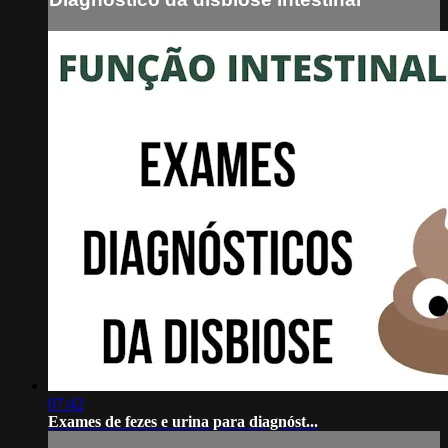
07:42
Exames de fezes e urina para diagnóst...