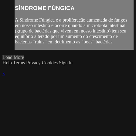
SÍNDROME FÚNGICA
A Síndrome Fúngica é a proliferação aumentada de fungos
em nosso intestino e ocorre quando a microbiota intestinal
(grupo de bactérias que vivem em nosso intestino) tem seu
equilíbrio alterado por um aumento do crescimento de
bactérias “ruins” em detrimento as “boas” bactérias.
Load More
Help
Terms
Privacy
Cookies
Sign in
×