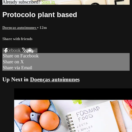
Already subscribed?
Sign in
Protocolo plant based
Doenças autoimunes
• 12m
Share with friends
Facebook
X
Email
Share on Facebook
Share on X
Share via Email
Up Next in
Doenças autoimunes