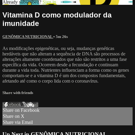
Already subscribed?
Sign in
Vitamina D como modulador da
imunidade
GENÔMICA NUTRICIONAL
• 5m 26s
As modificações epigenéticas, ou seja, mudanças genéticas
herdáveis que não alteram a sequência de DNA são processos de
alterações altamente coordenados que não são restritos a uma fase
específica da vida. Ocorrem desde a fecundação e continuam
durante a vida toda. Nutrientes influenciam a forma como os genes
comportam-se e a vitamina D é um dos compostos fundamentais,
afetando até como o corpo lida com o coronavírus.
Share with friends
Facebook
X
Email
Share on Facebook
Share on X
Share via Email
Up Next in
GENÔMICA NUTRICIONAL