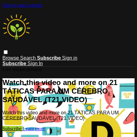
Skip to main content
Browse
Search
Subscribe
Sign in
Subscribe
Sign In
Live stream preview
Watch this video and more on 21
TÁTICAS PARA UM CÉREBRO
SAUDÁVEL (T21.VIDEO)
Watch this video and more on 21 TÁTICAS PARA UM
CÉREBRO SAUDÁVEL (T21.VIDEO)
Subscribe
Learn more