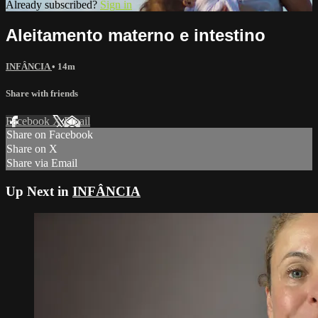
Already subscribed?
Sign in
Aleitamento materno e intestino
INFÂNCIA
• 14m
Share with friends
Facebook
X
Email
Share on Facebook
Share on X
Share via Email
Up Next in
INFÂNCIA