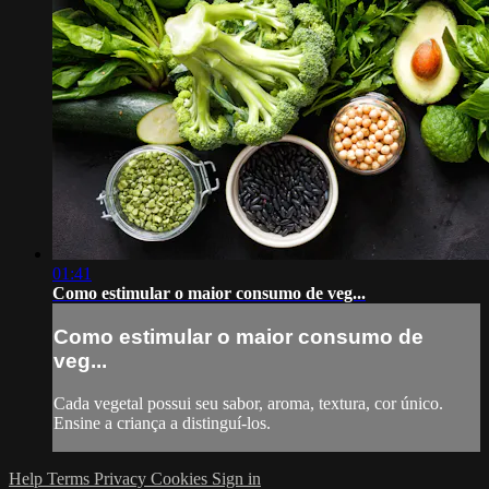
01:41
Como estimular o maior consumo de veg...
Como estimular o maior consumo de
veg...
Cada vegetal possui seu sabor, aroma, textura, cor único.
Ensine a criança a distinguí-los.
Help
Terms
Privacy
Cookies
Sign in