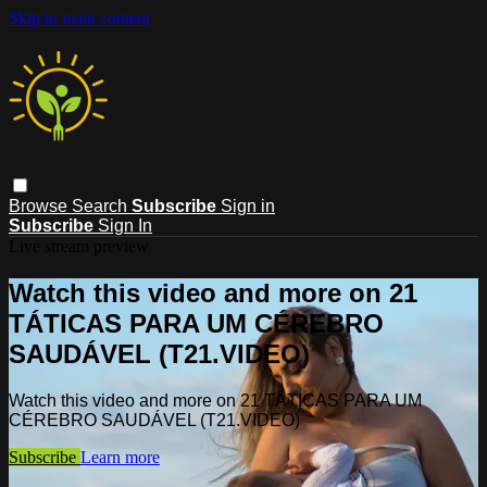
Skip to main content
Browse
Search
Subscribe
Sign in
Subscribe
Sign In
Live stream preview
Watch this video and more on 21
TÁTICAS PARA UM CÉREBRO
SAUDÁVEL (T21.VIDEO)
Watch this video and more on 21 TÁTICAS PARA UM
CÉREBRO SAUDÁVEL (T21.VIDEO)
Subscribe
Learn more