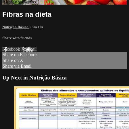
Already subscribed?
Sign in
Fibras na dieta
Nutrição Básica
• 3m 10s
Share with friends
Facebook
X
Email
Share on Facebook
Share on X
Share via Email
Up Next in
Nutrição Básica