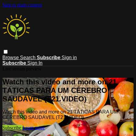
Skip to main content
Browse
Search
Subscribe
Sign in
Subscribe
Sign In
Live stream preview
Watch this video and more on 21
TÁTICAS PARA UM CÉREBRO
SAUDÁVEL (T21.VIDEO)
Watch this video and more on 21 TÁTICAS PARA UM
CÉREBRO SAUDÁVEL (T21.VIDEO)
Subscribe
Learn more