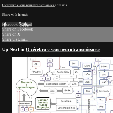
O cérebro e seus neurotransmissores
• 5m 49s
Share with friends
Facebook
X
Email
Share on Facebook
Share on X
Share via Email
Up Next in
O cérebro e seus neurotransmissores