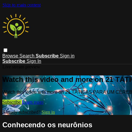
Skip to main content
Browse
Search
Subscribe
Sign in
Subscribe
Sign In
Live stream preview
Watch this video and more on 21 T
Watch this video and more on 21 TÁTICAS PARA UM CÉR
Subscribe
Learn more
Already subscribed?
Sign in
Conhecendo os neurônios