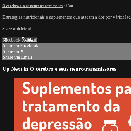
O cérebro e seus neurotransmissores
• 13m
Estratégias nutricionais e suplementos que atacam a dor por vários lad
Share with friends
Facebook
X
Email
Share on Facebook
Share on X
Share via Email
Up Next in
O cérebro e seus neurotransmissores