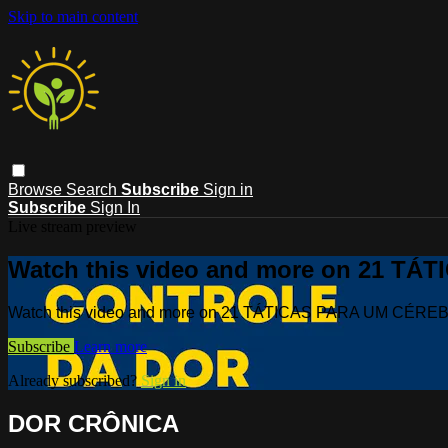
Skip to main content
Browse
Search
Subscribe
Sign in
Subscribe
Sign In
Live stream preview
Watch this video and more on 21 T
Watch this video and more on 21 TÁTICAS PARA UM CÉR
Subscribe
Learn more
Already subscribed?
Sign in
DOR CRÔNICA