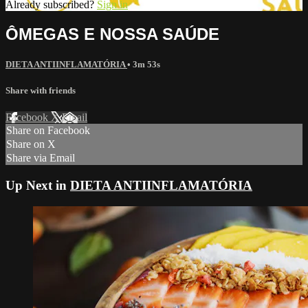
Already subscribed?
Sign in
ÔMEGAS E NOSSA SAÚDE
DIETA ANTIINFLAMATÓRIA
• 3m 53s
Share with friends
Facebook
X
Email
Share on Facebook
Share on X
Share via Email
Up Next in
DIETA ANTIINFLAMATÓRIA