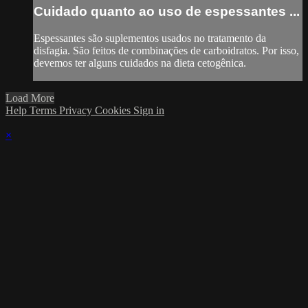
Cuidado quanto ao uso de espessantes ...
Espessantes são suplementos usados no tratamento da
disfagia. São feitos de combinações de carboidratos. Por isso,
devemos ter alguns cuidados na dieta cetogênica.
Load More
Help
Terms
Privacy
Cookies
Sign in
×