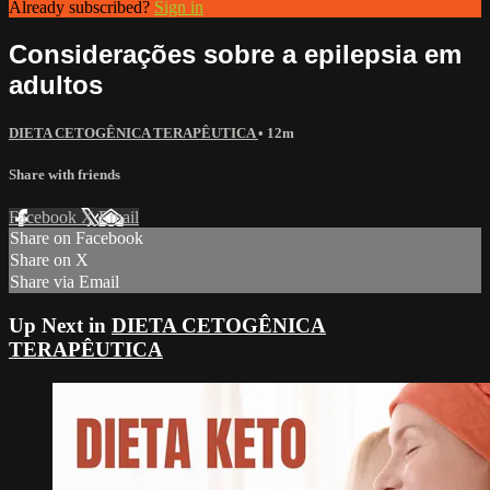
Already subscribed?
Sign in
Considerações sobre a epilepsia em
adultos
DIETA CETOGÊNICA TERAPÊUTICA
• 12m
Share with friends
Facebook
X
Email
Share on Facebook
Share on X
Share via Email
Up Next in
DIETA CETOGÊNICA
TERAPÊUTICA