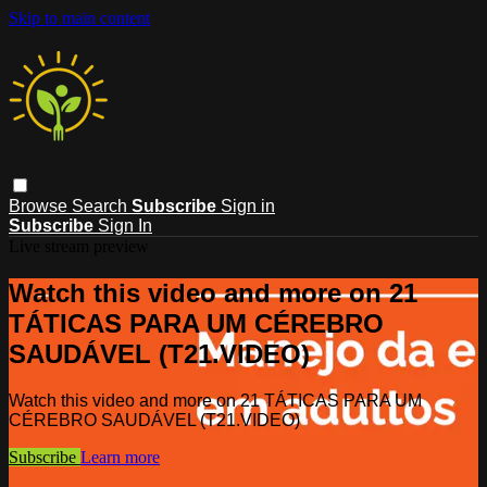
Skip to main content
Browse
Search
Subscribe
Sign in
Subscribe
Sign In
Live stream preview
Watch this video and more on 21
TÁTICAS PARA UM CÉREBRO
SAUDÁVEL (T21.VIDEO)
Watch this video and more on 21 TÁTICAS PARA UM
CÉREBRO SAUDÁVEL (T21.VIDEO)
Subscribe
Learn more