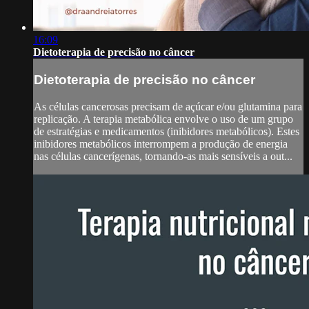
16:09
Dietoterapia de precisão no câncer
Dietoterapia de precisão no câncer
As células cancerosas precisam de açúcar e/ou glutamina para
replicação. A terapia metabólica envolve o uso de um grupo
de estratégias e medicamentos (inibidores metabólicos). Estes
inibidores metabólicos interrompem a produção de energia
nas células cancerígenas, tornando-as mais sensíveis a out...