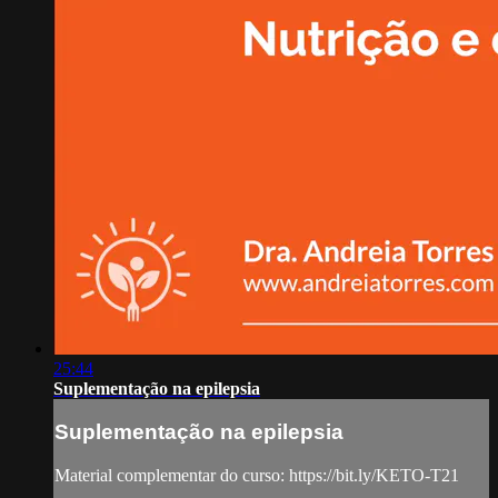
25:44
Suplementação na epilepsia
Suplementação na epilepsia
Material complementar do curso: https://bit.ly/KETO-T21