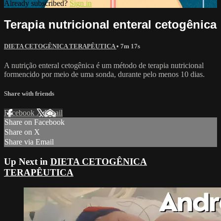
Already subscribed?
Sign in
Terapia nutricional enteral cetogênica
DIETA CETOGÊNICA TERAPÊUTICA
• 7m 17s
A nutrição enteral cetogênica é um método de terapia nutricional
formencido por meio de uma sonda, durante pelo menos 10 dias.
Share with friends
Facebook
X
Email
Share on Facebook
Share on X
Share via Email
Up Next in
DIETA CETOGÊNICA
TERAPÊUTICA