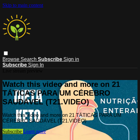
Skip to main content
Browse
Search
Subscribe
Sign in
Subscribe
Sign In
Live stream preview
Watch this video and more on 21
TÁTICAS PARA UM CÉREBRO
SAUDÁVEL (T21.VIDEO)
Watch this video and more on 21 TÁTICAS PARA UM
CÉREBRO SAUDÁVEL (T21.VIDEO)
Subscribe
Learn more