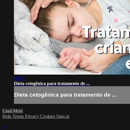
09:56
Dieta cetogênica para tratamento de ...
Dieta cetogênica para tratamento de ...
Load More
Help
Terms
Privacy
Cookies
Sign in
×