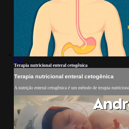
07:17
Terapia nutricional enteral cetogênica
Terapia nutricional enteral cetogênica
A nutrição enteral cetogênica é um método de terapia nutricio