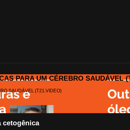
ÁTICAS PARA UM CÉREBRO SAUDÁVEL (
EBRO SAUDÁVEL (T21.VIDEO)
a cetogênica