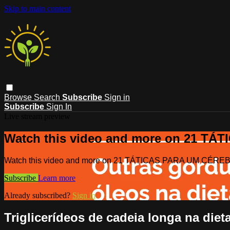
Skip to main content
Browse
Search
Subscribe
Sign in
Subscribe
Sign In
Live stream preview
Watch this video and more on 21 T
Watch this video and more on 21 TÁTICAS PARA UM CÉR
Subscribe
Learn more
Already subscribed?
Sign in
Triglicerídeos de cadeia longa na diet