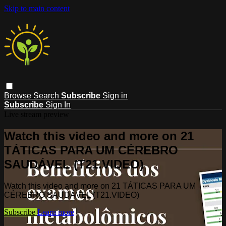
Skip to main content
Browse
Search
Subscribe
Sign in
Subscribe
Sign In
Live stream preview
Watch this video and more on 21
TÁTICAS PARA UM CÉREBRO
SAUDÁVEL (T21.VIDEO)
Watch this video and more on 21 TÁTICAS PARA UM
CÉREBRO SAUDÁVEL (T21.VIDEO)
Subscribe
Learn more