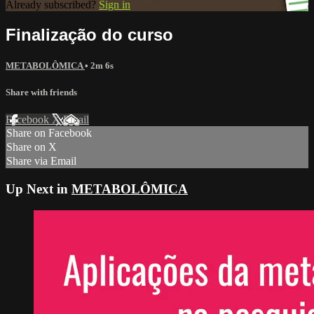
Already subscribed?
Sign in
Finalização do curso
METABOLÔMICA
• 2m 6s
Share with friends
Facebook
X
Email
Share on Facebook
Share on X
Share via Email
Up Next in
METABOLÔMICA